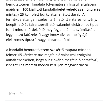
bemutatóterem kínálata folyamatosan frissül, általában
majdnem 100 kiállított kandallóbetét vehető szemügyre és
mintegy 25 komplett burkolattal ellátott darab.
A
termékpaletta igen széles, található itt vízteres, öntvény,
beépíthető és falra szerelhető, valamint elektromos típus
is. Itt minden érdeklődő meg fogja találni a számítását,
legyen szó fatüzelésű vagy innovatív technológiájú
elektromos típusról vagy biokandallóról.
A kandalló bemutatóterem szakértő csapata minden
felmerülő kérdésre tud megfelelő válasszal szolgálni,
annak érdekében, hogy a leginkább megfelelő hatásfokú,
kinézetű és méretű modell kerüljön megvásárlásra.
KERESÉS: