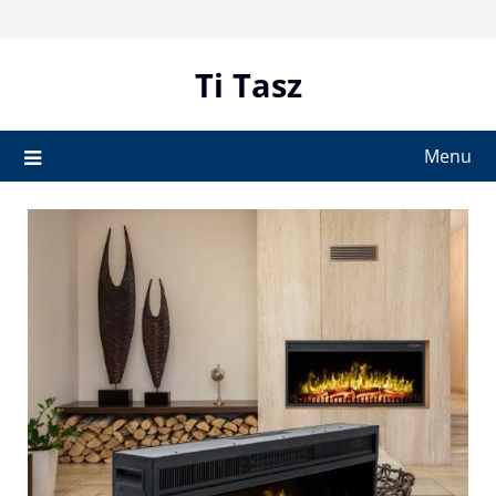
Skip
to
content
Ti Tasz
Menu