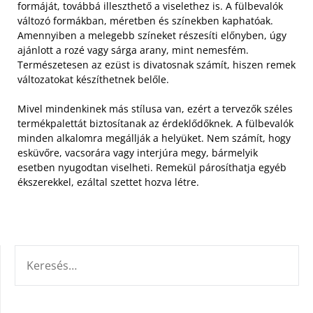
formáját, továbbá illeszthető a viselethez is. A fülbevalók
változó formákban, méretben és színekben kaphatóak.
Amennyiben a melegebb színeket részesíti előnyben, úgy
ajánlott a rozé vagy sárga arany, mint nemesfém.
Természetesen az ezüst is divatosnak számít, hiszen remek
változatokat készíthetnek belőle.
Mivel mindenkinek más stílusa van, ezért a tervezők széles
termékpalettát biztosítanak az érdeklődőknek. A fülbevalók
minden alkalomra megállják a helyüket. Nem számít, hogy
esküvőre, vacsorára vagy interjúra megy, bármelyik
esetben nyugodtan viselheti. Remekül párosíthatja egyéb
ékszerekkel, ezáltal szettet hozva létre.
KERESÉS: