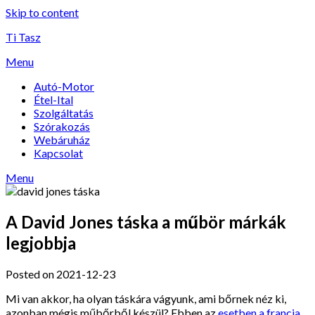
Skip to content
Ti Tasz
Menu
Autó-Motor
Étel-Ital
Szolgáltatás
Szórakozás
Webáruház
Kapcsolat
Menu
A David Jones táska a műbör márkák
legjobbja
Posted on 2021-12-23
Mi van akkor, ha olyan táskára vágyunk, ami bőrnek néz ki,
azonban mégis műbőrből készül? Ebben az
esetben a francia