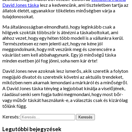
David Jones táska
lesz a kedvencünk, ami tiszteletben tartja az
állatok életét, ugyanakkor tökéletes minőségben várja a
tulajdonosokat.
Ma általánosságban elmondható, hogy leginkább csak a
hölgyek szokták többször is átnézni a táskaboltokat, ami
ahhoz vezet, hogy egy héten több modell is a vállunkra kerül.
Természetesen ez nem jelenti azt, hogy ne kéne jól
meggondolnunk, hogy mit veszünk meg és szerencsére a
vásárlást sem kell abbahagynunk.
Egy jó minőségű táska
minden esetben jól fog jönni, soha nem kár érte!
David Jones neve azoknak lesz ismerős, akik szeretik a folyton
megújuló divatot és szeretnék követni az aktuális trendeket,
miközben nem akarnak lemondani a márkáról és a minőségről.
A David Jones táska tényleg a legjobbat kínálja a viselőjének,
ráadásul senki sem fogja tudni megmondani, hogy most bőr-
vagy műbőr táskát használunk-e, a választás csak és kizárólag
tőlünk függ.
Keresés:
Legutóbbi bejegyzések