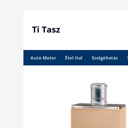
Skip
to
content
Ti Tasz
Autó-Motor
Étel-Ital
Szolgáltatás